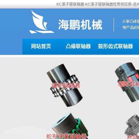
KC滚子链联轴器-KC滚子链联轴器优秀供应商-
网站首页
凸缘联轴器
鼓形齿式联轴器
“扫一扫”加入我们