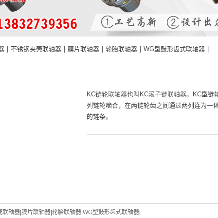
器
|
不锈钢夹壳联轴器
|
膜片联轴器
|
轮胎联轴器
|
WG型鼓形齿式联轴器
|
KC链轮
联轴器
也叫KC
滚子链联轴器
。KC型链
列链轮啮合，在两链轮齿之间通过两列连为一
的链条。
壳联轴器
|
膜片联轴器
|
轮胎联轴器
|
WG型鼓形齿式联轴器
|