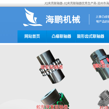
JQ夹壳联轴器-JQ夹壳联轴器优秀生产商-沧州市
网站首页
凸缘联轴器
鼓形齿式联轴器
“扫一扫”加入我们